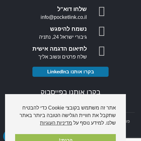
שלחו דוא"ל
info@pocketlink.co.il
נשמח להיפגש
גיבורי ישראל 24, נתניה
לתיאום הדגמה אישית
שלח פרטים ונשוב אליך
בקרו אותנו בLinkedIn
בקרו אותנו בפייסבוק
אתר זה משתמש בקובצי Cookie כדי להבטיח
שתקבל את חוויית הגלישה הטובה ביותר באתר
פוקטלינק מסופונים
PocketLink
© כל הזכויות שמורות |
דרושים
|
שלנו. למידע נוסף על
מדיניות העוגיות
מפת אתר
|
הצהרת נגישות
|
מדיניות פרטיות
Combar
-
בניית אתרי אינטרנט
הבנתי!