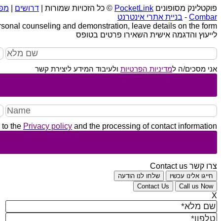
פוקטלינק מסופונים
PocketLink
© כל הזכויות שמורות |
דרושים
|
מפ
Combar
-
בניית אתרי אינטרנט
rsonal counseling and demonstration, leave details on the form
לייעוץ והדגמה אישית השאירו פרטים בטופס
אני מסכים/ה ל
מדיניות הפרטיות
ולעיבוד המידע ליצירת קשר
 to the
Privacy policy
and the processing of contact information
צרו קשר
Contact us
חייגו אלינו עכשיו
שלחו לנו הודעה
Contact Us
Call us Now
X