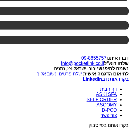
דברו איתנו
09-8855757
שלחו דוא"ל
info@pocketlink.co.il
נשמח להיפגש
גיבורי ישראל 24, נתניה
לתיאום הדגמה אישית
שלח פרטים ונשוב אליך
בקרו אותנו בLinkedIn
דף הבית
ASKI SFA
SELF ORDER
ASCOMY
D-POD
צור קשר
בקרו אותנו בפייסבוק