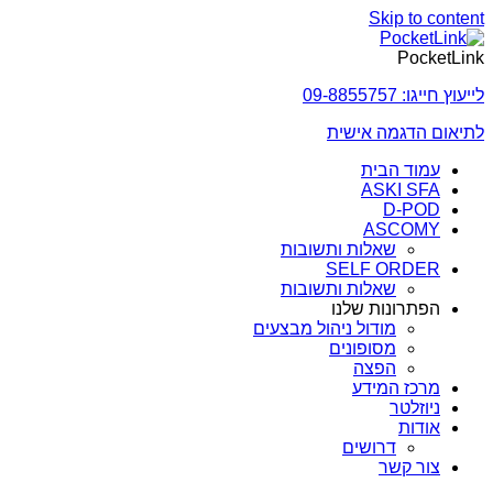
Skip to content
PocketLink
לייעוץ חייגו: 09-8855757
לתיאום הדגמה אישית
עמוד הבית
ASKI SFA
D-POD
ASCOMY
שאלות ותשובות
SELF ORDER
שאלות ותשובות
הפתרונות שלנו
מודול ניהול מבצעים
מסופונים
הפצה
מרכז המידע
ניוזלטר
אודות
דרושים
צור קשר