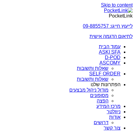
Skip to content
PocketLink
לייעוץ חייגו: 09-8855757
לתיאום הדגמה אישית
עמוד הבית
ASKI SFA
D-POD
ASCOMY
שאלות ותשובות
SELF ORDER
שאלות ותשובות
הפתרונות שלנו
מודול ניהול מבצעים
מסופונים
הפצה
מרכז המידע
ניוזלטר
אודות
דרושים
צור קשר