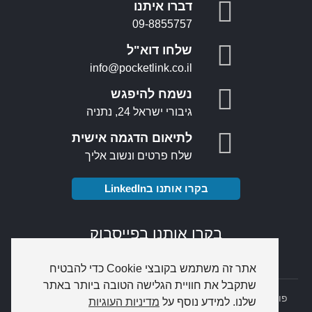
דברו איתנו
09-8855757
שלחו דוא"ל
info@pocketlink.co.il
נשמח להיפגש
גיבורי ישראל 24, נתניה
לתיאום הדגמה אישית
שלח פרטים ונשוב אליך
בקרו אותנו בLinkedIn
בקרו אותנו בפייסבוק
אתר זה משתמש בקובצי Cookie כדי להבטיח
שתקבל את חוויית הגלישה הטובה ביותר באתר
פוקטלינק מסופונים
PocketLink
© כל הזכויות שמורות |
דרושים
|
שלנו. למידע נוסף על
מדיניות העוגיות