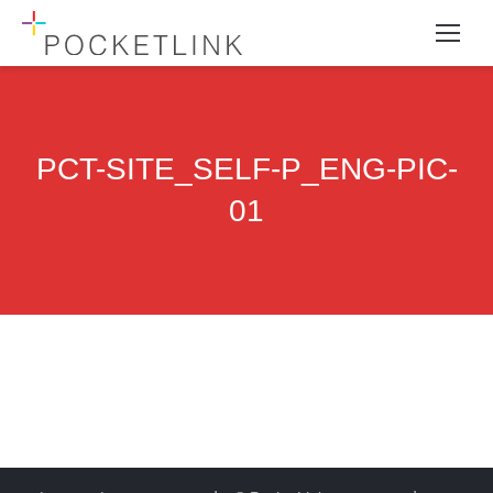
PCT-SITE_SELF-P_ENG-PIC-
01