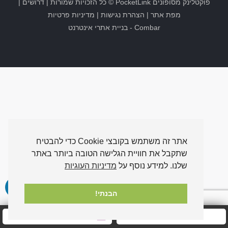
פוקטלינק מסופונים
PocketLink
© כל הזכויות שמורות |
דרושים
|
מפת אתר
|
הצהרת נגישות
|
מדיניות פרטיות
Combar
-
בניית אתרי אינטרנט
אתר זה משתמש בקובצי Cookie כדי להבטיח
שתקבל את חוויית הגלישה הטובה ביותר באתר
שלנו. למידע נוסף על
מדיניות העוגיות
הבנתי!
חייגו אלינו עכשיו
שלחו לנו הודעה