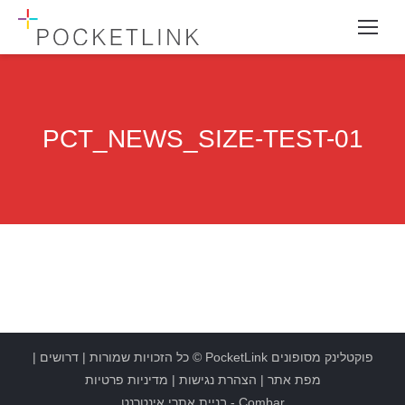
PCT_NEWS_SIZE-TEST-01
פוקטלינק מסופונים
PocketLink
© כל הזכויות שמורות |
דרושים
|
מפת אתר
|
הצהרת נגישות
|
מדיניות פרטיות
Combar
-
בניית אתרי אינטרנט