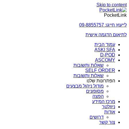
Skip to content
PocketLink
לייעוץ חייגו: 09-8855757
לתיאום הדגמה אישית
עמוד הבית
ASKI SFA
D-POD
ASCOMY
שאלות ותשובות
SELF ORDER
שאלות ותשובות
הפתרונות שלנו
מודול ניהול מבצעים
מסופונים
הפצה
מרכז המידע
ניוזלטר
אודות
דרושים
צור קשר