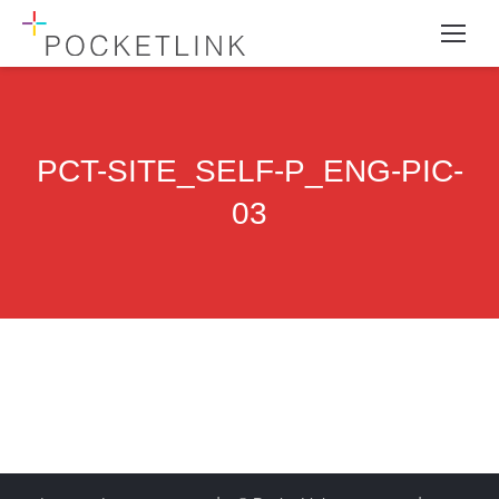
PCT-SITE_SELF-P_ENG-PIC-
03