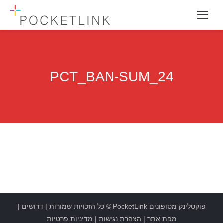
PCT_BAN-SUM_24
פוקטלינק מסופונים
PocketLink
© כל הזכויות שמורות |
דרושים
|
מפת אתר
|
הצהרת נגישות
|
מדיניות פרטיות