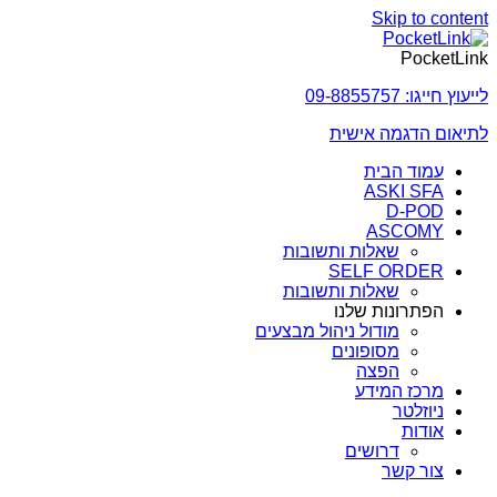
Skip to content
PocketLink
לייעוץ חייגו: 09-8855757
לתיאום הדגמה אישית
עמוד הבית
ASKI SFA
D-POD
ASCOMY
שאלות ותשובות
SELF ORDER
שאלות ותשובות
הפתרונות שלנו
מודול ניהול מבצעים
מסופונים
הפצה
מרכז המידע
ניוזלטר
אודות
דרושים
צור קשר