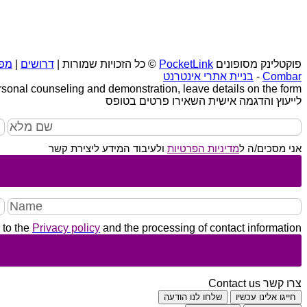
פוקטלינק מסופונים
PocketLink
© כל הזכויות שמורות |
דרושים
|
מפ
Combar
-
בניית אתרי אינטרנט
rsonal counseling and demonstration, leave details on the form
לייעוץ והדגמה אישית השאירו פרטים בטופס
אני מסכים/ה ל
מדיניות הפרטיות
ולעיבוד המידע ליצירת קשר
 to the
Privacy policy
and the processing of contact information
צרו קשר
Contact us
חייגו אלינו עכשיו
שלחו לנו הודעה