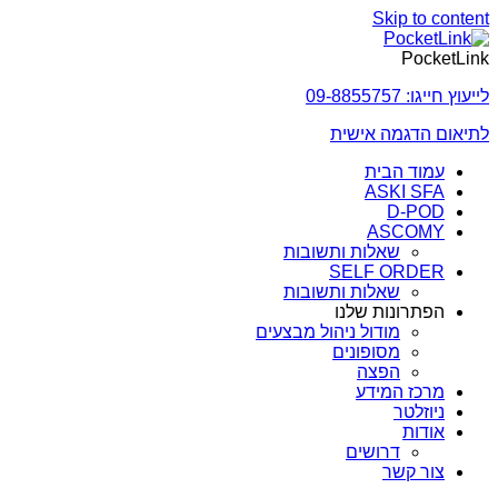
Skip to content
PocketLink
לייעוץ חייגו: 09-8855757
לתיאום הדגמה אישית
עמוד הבית
ASKI SFA
D-POD
ASCOMY
שאלות ותשובות
SELF ORDER
שאלות ותשובות
הפתרונות שלנו
מודול ניהול מבצעים
מסופונים
הפצה
מרכז המידע
ניוזלטר
אודות
דרושים
צור קשר