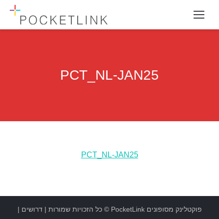
PCT_NL-JAN25
PCT_NL-JAN25
פוקטלינק מסופונים
PocketLink
© כל הזכויות שמורות |
דרושים
|