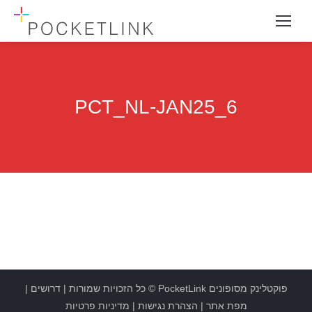
PCT_NL-JAN25_6
פוקטלינק מסופונים
PocketLink
© כל הזכויות שמורות |
דרושים
|
מפת אתר
|
הצהרת נגישות
|
מדיניות פרטיות