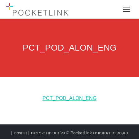
PCT_POD_ALON_ENG
PCT_POD_ALON_ENG
פוקטלינק מסופונים
PocketLink
© כל הזכויות שמורות |
דרושים
|