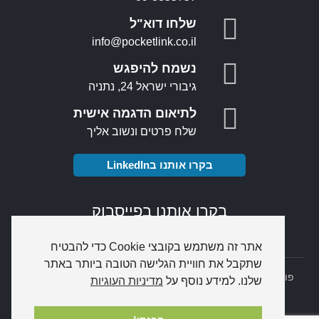
שלחו דוא"ל
info@pocketlink.co.il
נשמח להיפגש
גיבורי ישראל 24, נתניה
לתיאום הדגמה אישית
שלח פרטים ונשוב אליך
בקרו אותנו בLinkedIn
בקרו אותנו בפייסבוק
אתר זה משתמש בקובצי Cookie כדי להבטיח
שתקבל את חוויית הגלישה הטובה ביותר באתר
פוקטלינק מסופונים
PocketLink
© כל הזכויות שמורות |
דרושים
|
שלנו. למידע נוסף על
מדיניות העוגיות
מפת אתר
|
הצהרת נגישות
|
מדיניות פרטיות
Combar
-
בניית אתרי אינטרנט